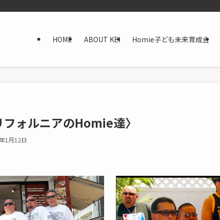
HOME
ABOUT KEI
Homie子ども未来育成会
y〈カリフォルニアのHomie達〉
4年1月12日